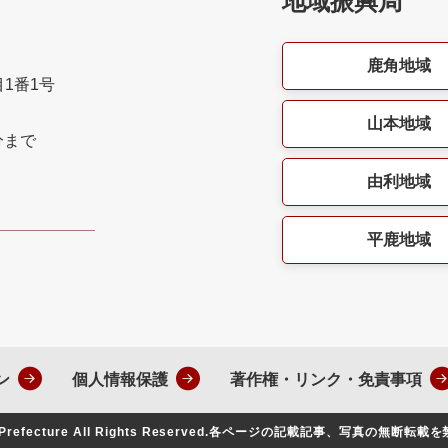
地域振興局
鹿角地域
目1番1号
山本地域
分まで
由利地域
平鹿地域
ン
個人情報保護
著作権・リンク・免責事項
Prefecture All Rights Reserved.
各ページの記載記事、写真の無断転載を