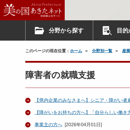
分野から探す
目的
このページの現在位置：
ホーム
分野別一覧
産
障害者の就職支援
【県内企業のみなさまへ】シニア・障がい者
【障がいをお持ちの方へ】「自分らしい働き
事業主の方へ
[
2026年04月01日
]