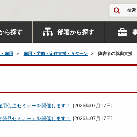
検索
から探す
部署から探す
業・雇用
雇用・労働・定住支援・Ａターン
障害者の就職支援
雇用促進セミナーを開催します！
[
2026年07月17日
]
方発見セミナー」を開催します！
[
2026年07月17日
]