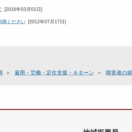
て
[
2016年03月01日
]
利用ください
[
2012年07月17日
]
用
雇用・労働・定住支援・Ａターン
障害者の