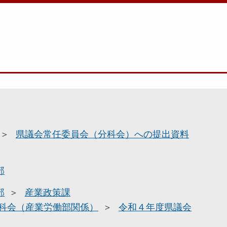
県議会常任委員会（分科会）への提出資料
部
部
産業政策課
科会（産業労働部関係）
令和４年度県議会