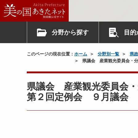
平
成
２
分野から探す
目的
８
年
９
このページの現在位置：
ホーム
分野別一覧
県
月
県議会 産業観光委員会・分
議
会
令
県議会 産業観光委員会・
和
議
２
第２回定例会 ９月議会
案
年
（
２
認
月
定
議
）
会