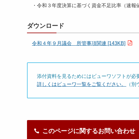
・令和３年度決算に基づく資金不足比率（速報
冊
所
管
事
ダウンロード
項
関
令和４年９月議会 所管事項関連 [143KB]
連
（
２
月
添付資料を見るためにはビューワソフトが必
１
詳しくはビューワ一覧をご覧ください。
（別
６
日
提
出
）
.
このページに関するお問い合わせ
p