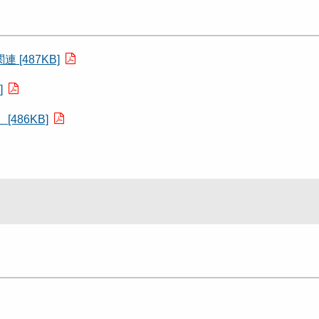
[487KB]
]
86KB]