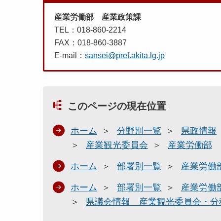
d
産業労働部 産業政策課
f
TEL：018-860-2214
FAX：018-860-3887
E-mail：
sansei@pref.akita.lg.jp
平
成
２
このページの現在位置
９
年
ホーム
分野別一覧
県政情報
２
産業観光委員会
産業労働部
月
議
ホーム
部署別一覧
産業労働
会
ホーム
部署別一覧
産業労働
所
県議会情報 産業観光委員会・分
管