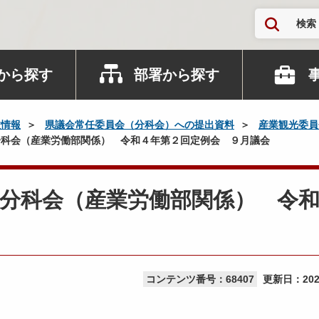
検索
から探す
部署から探す
政情報
県議会常任委員会（分科会）への提出資料
産業観光委員
科会（産業労働部関係） 令和４年第２回定例会 ９月議会
分科会（産業労働部関係） 令
コンテンツ番号：68407
更新日：
20