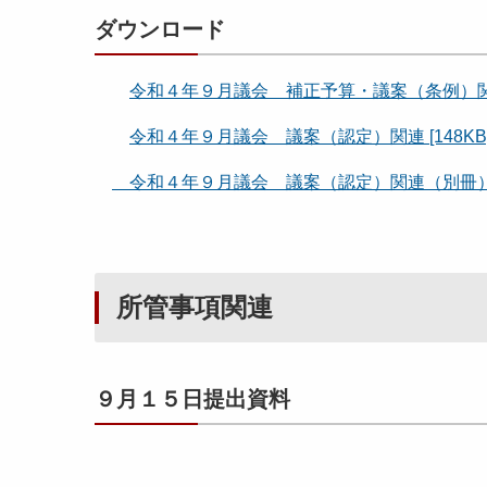
２
関
]
ダウンロード
８
連
年
[
９
令和４年９月議会 補正予算・議案（条例）関連 
2
月
3
令和４年９月議会 議案（認定）関連 [148KB
議
9
会
6
令和４年９月議会 議案（認定）関連（別冊） [4
K
議
B
平
案
]
成
（
２
所管事項関連
認
９
定
年
）
２
関
９月１５日提出資料
月
連
議
会
別