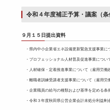
関
連
当
令和４年度補正予算・議案（
（
初
９
予
月
令
算
１
９月１５日提出資料
和
・
５
２
議
日
年
案
・県内中小企業省エネ設備更新緊急支援事業に
提
２
関
出
・プロフェッショナル人材普及促進事業につい
月
連
資
議
[
・人材確保・定着推進事業について（雇用労働
料
会
8
）
・離職者訓練受講者支援事業について（雇用労
0
所
5
・企業職員の給与の種類および基準を定める条例
管
3
平
事
K
・令和３年度秋田県公営企業会計未処分利益剰余
成
項
B