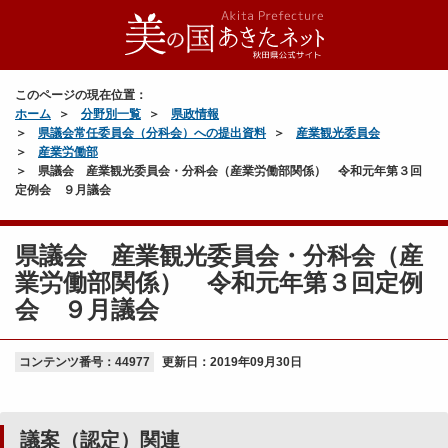
平
成
２
このページの現在位置：
８
ホーム
分野別一覧
県政情報
年
県議会常任委員会（分科会）への提出資料
産業観光委員会
９
産業労働部
月
県議会 産業観光委員会・分科会（産業労働部関係） 令和元年第３回
議
定例会 ９月議会
会
県議会 産業観光委員会・分科会（産
議
案
業労働部関係） 令和元年第３回定例
（
会 ９月議会
認
定
コンテンツ番号：44977
）
更新日：
2019年09月30日
関
連
（
議案（認定）関連