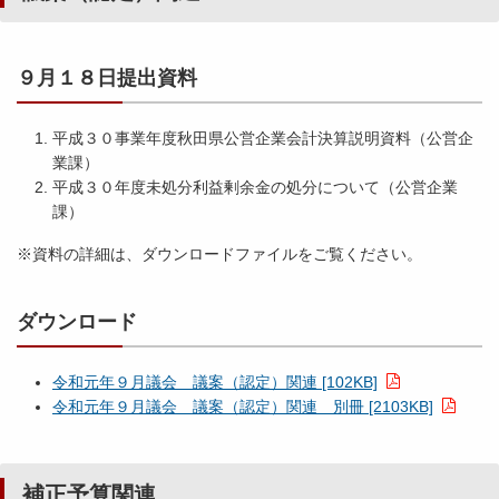
９
月
１
９月１８日提出資料
５
日
提
平成３０事業年度秋田県公営企業会計決算説明資料（公営企
出
業課）
資
平成３０年度未処分利益剰余金の処分について（公営企業
料
課）
）
※資料の詳細は、ダウンロードファイルをご覧ください。
平
ダウンロード
成
２
８
令和元年９月議会 議案（認定）関連 [102KB]
年
令和元年９月議会 議案（認定）関連 別冊 [2103KB]
９
月
議
補正予算関連
会