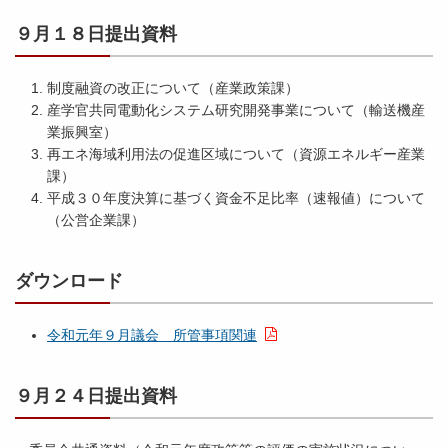
月
１
９月１８日提出資料
６
日
制度融資の改正について（産業政策課）
提
産学官共同電動化システム研究開発事業について（輸送機産
出
業振興室）
）
再エネ海域利用法の促進区域について（資源エネルギー産業
.
課）
p
平成３０年度決算に基づく資金不足比率（速報値）について
d
（公営企業課）
f
ダウンロード
平
成
令和元年９月議会 所管事項関連
２
９
９月２４日提出資料
年
２
月