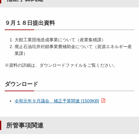
議
平
案
９月１８日提出資料
成
（
２
認
９
定
大館工業団地造成事業について（産業集積課）
年
）
廃止石油坑井封鎖事業費補助金について（資源エネルギー産
２
関
業課）
月
連
※資料の詳細は、ダウンロードファイルをご覧ください。
議
会
別
冊
ダウンロード
所
管
事
令和元年９月議会 補正予算関連 [1509KB]
項
関
連
所管事項関連
（
２