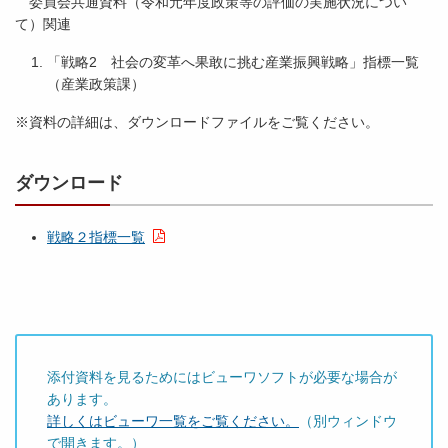
委員会共通資料（令和元年度政策等の評価の実施状況につい
議
て）関連
会
「戦略2 社会の変革へ果敢に挑む産業振興戦略」指標一覧
所
（産業政策課）
管
※資料の詳細は、ダウンロードファイルをご覧ください。
事
項
関
ダウンロード
連
県
戦略２指標一覧
内
経
済
雇
用
情
添付資料を見るためにはビューワソフトが必要な場合が
勢
あります。
（
詳しくはビューワ一覧をご覧ください。
（別ウィンドウ
２
で開きます。）