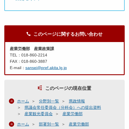
月
２
４
日
提
このページに関するお問い合わせ
出
）
.
産業労働部 産業政策課
p
TEL：018-860-2214
d
FAX：018-860-3887
f
E-mail：
sansei@pref.akita.lg.jp
このページの現在位置
ホーム
分野別一覧
県政情報
県議会常任委員会（分科会）への提出資料
産業観光委員会
産業労働部
ホーム
部署別一覧
産業労働部