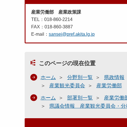
産業労働部 産業政策課
TEL：018-860-2214
FAX：018-860-3887
E-mail：
sansei@pref.akita.lg.jp
このページの現在位置
ホーム
分野別一覧
県政情報
産業観光委員会
産業労働部
ホーム
部署別一覧
産業労働
県議会情報 産業観光委員会・分