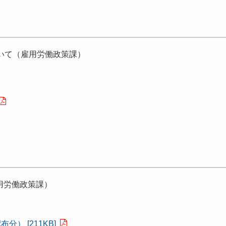
いて（雇用労働政策課）
用労働政策課）
） [211KB]