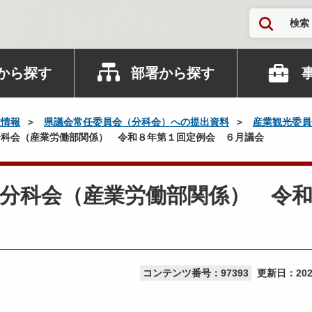
検索
から探す
部署から探す
政情報
県議会常任委員会（分科会）への提出資料
産業観光委員
科会（産業労働部関係） 令和８年第１回定例会 ６月議会
分科会（産業労働部関係） 令
コンテンツ番号：97393
更新日：
20