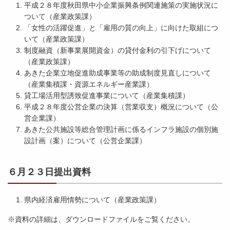
月
平成２８年度秋田県中小企業振興条例関連施策の実施状況に
１
ついて（産業政策課）
６
「女性の活躍促進」と「雇用の質の向上」に向けた取組につ
日
いて（産業政策課）
提
制度融資（新事業展開資金）の貸付金利の引下げについて
出
（産業政策課）
）
あきた企業立地促進助成事業等の助成制度見直しについて
.
（産業集積課・資源エネルギー産業課）
p
貸工場活用型誘致促進事業について（産業集積課）
d
平成２８年度公営企業の決算（営業収支）概況について（公
f
営企業課）
あきた公共施設等総合管理計画に係るインフラ施設の個別施
設計画（案）について（公営企業課）
平
６月２３日提出資料
成
２
９
県内経済雇用情勢について（産業政策課）
年
２
※資料の詳細は、ダウンロードファイルをご覧ください。
月