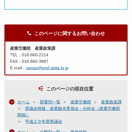
月
２
４
日
提
このページに関するお問い合わせ
出
）
.
産業労働部 産業政策課
p
TEL：018-860-2214
d
FAX：018-860-3887
f
E-mail：
sansei@pref.akita.lg.jp
このページの現在位置
ホーム
部署別一覧
産業労働部
産業政策課
県議会情報 産業観光委員会・分科会（産業労働部
関係）
平成２９年度県議会