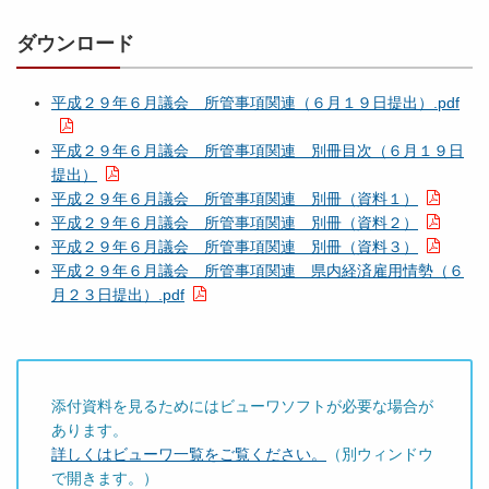
議
ダウンロード
会
所
平成２９年６月議会 所管事項関連（６月１９日提出）.pdf
管
事
平成２９年６月議会 所管事項関連 別冊目次（６月１９日
項
提出）
関
平成２９年６月議会 所管事項関連 別冊（資料１）
連
平成２９年６月議会 所管事項関連 別冊（資料２）
平成２９年６月議会 所管事項関連 別冊（資料３）
県
平成２９年６月議会 所管事項関連 県内経済雇用情勢（６
内
月２３日提出）.pdf
経
済
雇
用
情
添付資料を見るためにはビューワソフトが必要な場合が
勢
あります。
（
詳しくはビューワ一覧をご覧ください。
（別ウィンドウ
２
で開きます。）