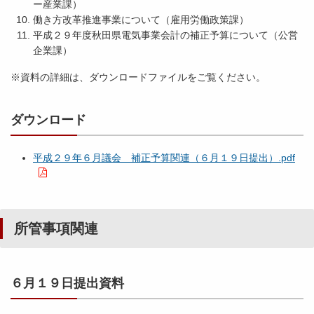
ー産業課）
働き方改革推進事業について（雇用労働政策課）
平成２９年度秋田県電気事業会計の補正予算について（公営
平
企業課）
成
２
※資料の詳細は、ダウンロードファイルをご覧ください。
９
年
ダウンロード
２
月
議
平成２９年６月議会 補正予算関連（６月１９日提出）.pdf
会
所
管
所管事項関連
事
項
関
連
６月１９日提出資料
（
２