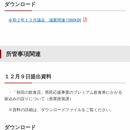
9
ダウンロード
6
議
K
平
案
令和２年１２月議会 議案関連 [388KB]
B
成
（
]
２
認
９
定
年
）
２
関
所管事項関連
月
連
議
会
別
冊
１２月９日提出資料
所
管
・「秋田の飲食店」県民応援事業のプレミアム飲食券にかかる
事
振込みの誤りについて（産業政策課）
項
関
※資料の詳細は、ダウンロードファイルをご覧ください。
連
（
２
ダウンロード