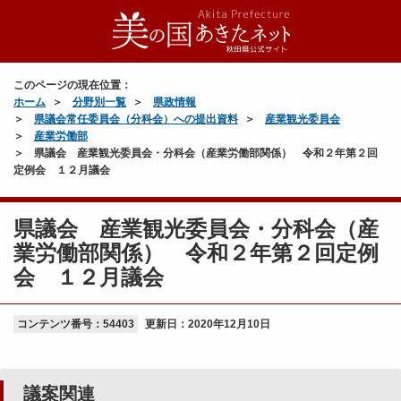
平
成
２
このページの現在位置：
８
ホーム
分野別一覧
県政情報
年
県議会常任委員会（分科会）への提出資料
産業観光委員会
９
産業労働部
月
県議会 産業観光委員会・分科会（産業労働部関係） 令和２年第２回
議
定例会 １２月議会
会
令
県議会 産業観光委員会・分科会（産
和
議
２
案
業労働部関係） 令和２年第２回定例
年
（
会 １２月議会
２
認
月
定
議
コンテンツ番号：54403
）
更新日：
2020年12月10日
会
関
連
当
（
議案関連