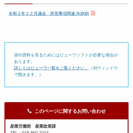
月
１
令和２年１２月議会 所管事項関連 [63KB]
６
日
提
出
）
.
p
添付資料を見るためにはビューワソフトが必要な場合が
d
あります。
f
詳しくはビューワ一覧をご覧ください。
（別ウィンドウ
で開きます。）
平
成
２
このページに関するお問い合わせ
９
年
２
産業労働部 産業政策課
月
TEL：018-860-2214