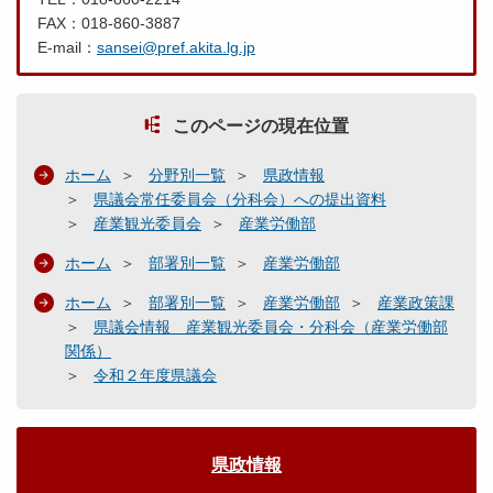
議
FAX：018-860-3887
会
E-mail：
sansei@pref.akita.lg.jp
所
管
このページの現在位置
事
項
ホーム
分野別一覧
県政情報
関
県議会常任委員会（分科会）への提出資料
連
産業観光委員会
産業労働部
県
ホーム
部署別一覧
産業労働部
内
ホーム
部署別一覧
産業労働部
産業政策課
経
県議会情報 産業観光委員会・分科会（産業労働部
済
令
関係）
雇
和
令和２年度県議会
用
２
情
年
勢
１
（
県政情報
０
２