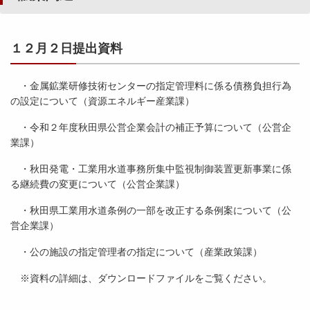
初
９
予
月
算
１
令
１２月２日提出資料
・
５
和
議
日
２
案
提
年
・金属鉱業研修技術センターの指定管理料に係る債務負担行為
関
出
２
の設定について（資源エネルギー産業課）
連
資
月
[
料
・令和２年度秋田県公営企業会計の補正予算について（公営企
議
8
）
業課）
会
0
・秋田発電・工業用水道事務所集中監視制御装置更新事業に係
5
所
る継続費の変更について（公営企業課）
3
平
管
K
成
事
・秋田県工業用水道条例の一部を改正する条例案について（公
B
２
項
営企業課）
]
８
関
年
連
・公の施設の指定管理者の指定について（産業政策課）
９
[
月
※資料の詳細は、ダウンロードファイルをご覧ください。
2
議
3
会