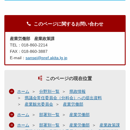
月
１
６
日
このページに関するお問い合わせ
提
出
産業労働部 産業政策課
）
TEL：018-860-2214
.
FAX：018-860-3887
p
E-mail：
sansei@pref.akita.lg.jp
d
f
このページの現在位置
平
ホーム
分野別一覧
県政情報
成
県議会常任委員会（分科会）への提出資料
２
産業観光委員会
産業労働部
９
ホーム
部署別一覧
産業労働部
年
２
ホーム
部署別一覧
産業労働部
産業政策課
月