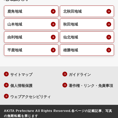
鹿角地域
北秋田地域
山本地域
秋田地域
由利地域
仙北地域
平鹿地域
雄勝地域
サイトマップ
ガイドライン
個人情報保護
著作権・リンク・免責事項
ウェブアクセシビリティ
AKITA Prefecture All Rights Reserved.
各ページの記載記事、写真
の無断転載を禁じます