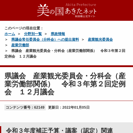
平
成
２
このページの現在位置：
８
ホーム
分野別一覧
県政情報
年
県議会常任委員会（分科会）への提出資料
産業観光委員会
９
産業労働部
月
県議会 産業観光委員会・分科会（産業労働部関係） 令和３年第２回
議
定例会 １２月議会
会
令
県議会 産業観光委員会・分科会（産
和
議
２
案
業労働部関係） 令和３年第２回定例
年
（
会 １２月議会
２
認
月
定
議
コンテンツ番号：62149
）
更新日：
2022年01月05日
会
関
連
当
（
令和３年度補正予算・議案（認定）関連