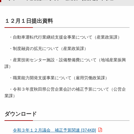
初
９
予
月
算
１
令
１２月１日提出資料
・
５
和
議
日
２
案
提
年
・自動車運転代行業継続支援金事業について（産業政策課）
関
出
２
連
資
・制度融資の拡充について（産業政策課）
月
[
料
議
・産業技術センター施設・設備整備費について（地域産業振興
8
）
会
課）
0
5
所
・職業能力開発支援事業について（雇用労働政策課）
3
平
管
K
成
事
・令和３年度秋田県公営企業会計の補正予算について（公営企
B
２
項
業課）
]
８
関
年
連
９
ダウンロード
[
月
2
議
3
令和３年１２月議会 補正予算関連 [374KB]
会