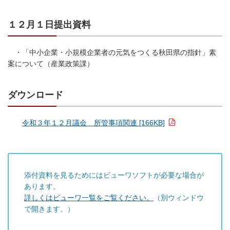
9
6
議
１２月１日提出資料
K
平
案
B
成
（
]
・「中小企業・小規模企業者の元気をつくる秋田県の指針」素
２
認
案について（産業政策課）
９
定
年
）
２
関
ダウンロード
月
連
議
会
別
令和３年１２月議会 所管事項関連 [166KB]
冊
所
管
事
添付資料を見るためにはビューワソフトが必要な場合が
項
あります。
関
詳しくはビューワ一覧をご覧ください。
（別ウィンドウ
連
で開きます。）
（
２