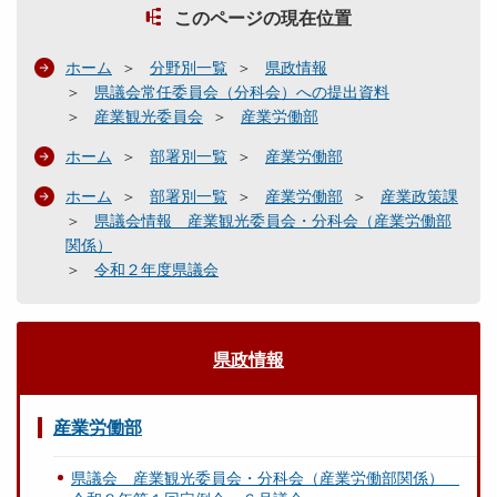
このページの現在位置
議
会
ホーム
分野別一覧
県政情報
所
県議会常任委員会（分科会）への提出資料
管
産業観光委員会
産業労働部
事
ホーム
部署別一覧
産業労働部
項
関
ホーム
部署別一覧
産業労働部
産業政策課
連
県議会情報 産業観光委員会・分科会（産業労働部
関係）
県
令和２年度県議会
内
経
済
県政情報
雇
用
情
産業労働部
勢
（
県議会 産業観光委員会・分科会（産業労働部関係）
２