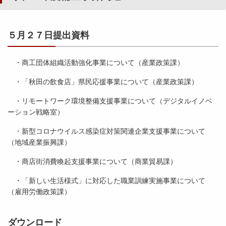
初
９
予
月
算
１
令
５月２７日提出資料
・
５
和
議
日
２
案
提
年
・商工団体組織活動強化事業について（産業政策課）
関
出
２
連
資
・「秋田の飲食店」県民応援事業について（産業政策課）
月
[
料
議
・リモートワーク環境整備支援事業について（デジタルイノベ
8
）
会
ーション戦略室）
0
5
所
・新型コロナウイルス感染症対策関連企業支援事業について
3
平
管
（地域産業振興課）
K
成
事
B
２
項
・商店街消費喚起支援事業について（商業貿易課）
]
８
関
年
・「新しい生活様式」に対応した職業訓練実施事業について
連
９
（雇用労働政策課）
[
月
2
議
3
ダウンロード
会