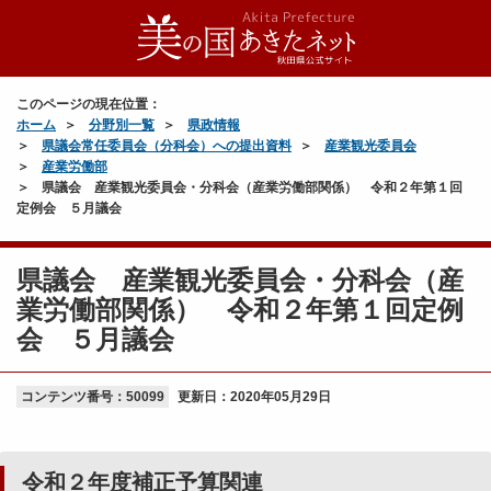
平
成
２
このページの現在位置：
８
ホーム
分野別一覧
県政情報
年
県議会常任委員会（分科会）への提出資料
産業観光委員会
９
産業労働部
月
県議会 産業観光委員会・分科会（産業労働部関係） 令和２年第１回
議
定例会 ５月議会
会
令
県議会 産業観光委員会・分科会（産
和
議
２
案
業労働部関係） 令和２年第１回定例
年
（
会 ５月議会
２
認
月
定
議
コンテンツ番号：50099
）
更新日：
2020年05月29日
会
関
連
当
（
令和２年度補正予算関連