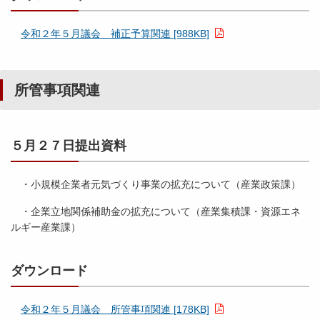
9
6
議
令和２年５月議会 補正予算関連 [988KB]
K
平
案
B
成
（
]
２
認
所管事項関連
９
定
年
）
２
関
月
連
５月２７日提出資料
議
会
別
・小規模企業者元気づくり事業の拡充について（産業政策課）
冊
所
・企業立地関係補助金の拡充について（産業集積課・資源エネ
管
ルギー産業課）
事
項
関
ダウンロード
連
（
令和２年５月議会 所管事項関連 [178KB]
２