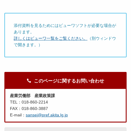
月
１
６
日
添付資料を見るためにはビューワソフトが必要な場合が
提
あります。
出
詳しくはビューワ一覧をご覧ください。
（別ウィンドウ
）
で開きます。）
.
p
d
f
このページに関するお問い合わせ
平
産業労働部 産業政策課
成
TEL：018-860-2214
２
FAX：018-860-3887
９
E-mail：
sansei@pref.akita.lg.jp
年
２
月