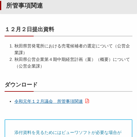
所管事項関連
議
平
案
成
（
１２月２日提出資料
２
認
９
定
年
）
秋田県営発電所における売電候補者の選定について（公営企
２
関
業課）
月
連
秋田県公営企業第４期中期経営計画（案）（概要）について
議
（公営企業課）
会
別
冊
ダウンロード
所
管
事
令和元年１２月議会 所管事項関連
項
関
連
（
添付資料を見るためにはビューワソフトが必要な場合が
２