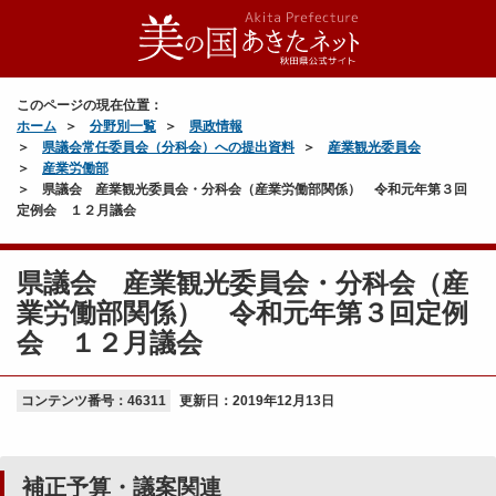
平
成
２
このページの現在位置：
８
ホーム
分野別一覧
県政情報
年
県議会常任委員会（分科会）への提出資料
産業観光委員会
９
産業労働部
月
県議会 産業観光委員会・分科会（産業労働部関係） 令和元年第３回
議
定例会 １２月議会
会
県議会 産業観光委員会・分科会（産
議
案
業労働部関係） 令和元年第３回定例
（
会 １２月議会
認
定
コンテンツ番号：46311
）
更新日：
2019年12月13日
関
連
（
補正予算・議案関連