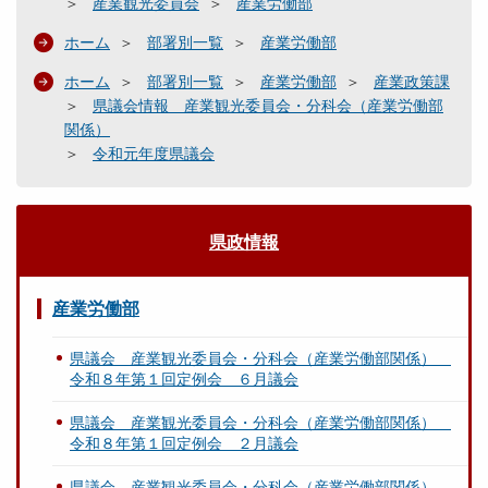
産業観光委員会
産業労働部
議
会
ホーム
部署別一覧
産業労働部
ホーム
部署別一覧
産業労働部
産業政策課
所
県議会情報 産業観光委員会・分科会（産業労働部
管
関係）
事
令和元年度県議会
項
関
連
県政情報
県
内
経
産業労働部
済
雇
県議会 産業観光委員会・分科会（産業労働部関係）
用
令和８年第１回定例会 ６月議会
情
県議会 産業観光委員会・分科会（産業労働部関係）
勢
令和８年第１回定例会 ２月議会
（
２
県議会 産業観光委員会・分科会（産業労働部関係）