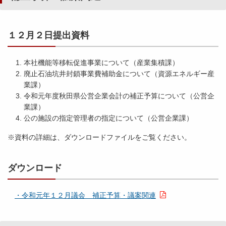
９
月
１
１２月２日提出資料
５
日
提
本社機能等移転促進事業について（産業集積課）
出
廃止石油坑井封鎖事業費補助金について（資源エネルギー産
資
業課）
料
令和元年度秋田県公営企業会計の補正予算について（公営企
）
業課）
公の施設の指定管理者の指定について（公営企業課）
平
※資料の詳細は、ダウンロードファイルをご覧ください。
成
２
ダウンロード
８
年
９
・令和元年１２月議会 補正予算・議案関連
月
議
会