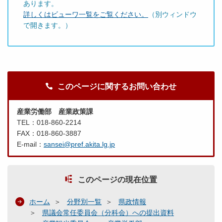
あります。
月
詳しくはビューワ一覧をご覧ください。
（別ウィンドウ
１
で開きます。）
６
日
提
出
）
.
このページに関するお問い合わせ
p
d
産業労働部 産業政策課
f
TEL：018-860-2214
FAX：018-860-3887
E-mail：
sansei@pref.akita.lg.jp
平
成
２
このページの現在位置
９
年
ホーム
分野別一覧
県政情報
２
県議会常任委員会（分科会）への提出資料
月