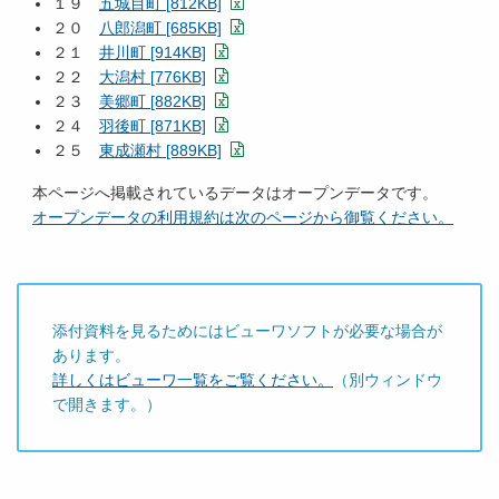
１９
五城目町 [812KB]
２０
八郎潟町 [685KB]
２１
井川町 [914KB]
２２
大潟村 [776KB]
２３
美郷町 [882KB]
２４
羽後町 [871KB]
２５
東成瀬村 [889KB]
本ページへ掲載されているデータはオープンデータです。
オープンデータの利用規約は次のページから御覧ください。
添付資料を見るためにはビューワソフトが必要な場合が
あります。
詳しくはビューワ一覧をご覧ください。
（別ウィンドウ
で開きます。）