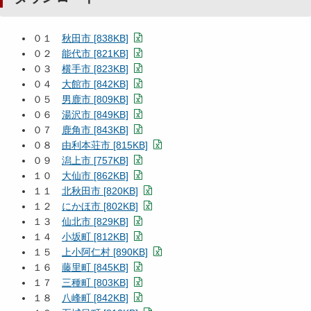
０１
秋田市 [838KB]
０２
能代市 [821KB]
０３
横手市 [823KB]
０４
大館市 [842KB]
０５
男鹿市 [809KB]
０６
湯沢市 [849KB]
０７
鹿角市 [843KB]
０８
由利本荘市 [815KB]
０９
潟上市 [757KB]
１０
大仙市 [862KB]
１１
北秋田市 [820KB]
１２
にかほ市 [802KB]
１３
仙北市 [829KB]
１４
小坂町 [812KB]
１５
上小阿仁村 [890KB]
１６
藤里町 [845KB]
１７
三種町 [803KB]
１８
八峰町 [842KB]