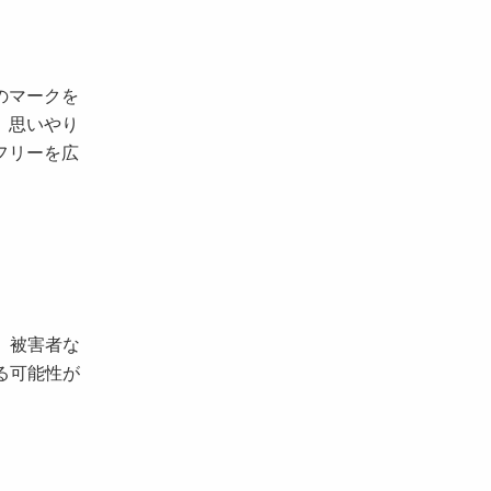
のマークを
、思いやり
フリーを広
、被害者な
る可能性が