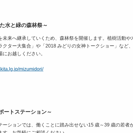
きた水と緑の森林祭～
を未来へ継承していくため、森林祭を開催します。植樹活動や
ラクター大集合」や「2018 みどりの女神トークショー」など
場にお越しください。
kita.lg.jp/mizumidori/
ポートステーション～
ーションでは、働くことに踏み出せない15 歳～39 歳の若者
ます。お気軽にご相談ください。