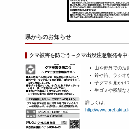
県からのお知らせ
クマ被害を防ごう～クマ出没注意報発令中
山や野外での活
鈴や笛、ラジオ
子グマを見かけ
生ゴミや残飯な
詳しくは、
http://www.pref.akita