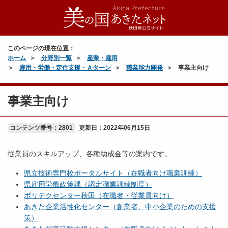
このページの現在位置：
ホーム
分野別一覧
産業・雇用
雇用・労働・定住支援・Ａターン
職業能力開発
事業主向け
事業主向け
コンテンツ番号：2801
更新日：
2022年06月15日
従業員のスキルアップ、各種助成金等の案内です。
県立技術専門校ポータルサイト（在職者向け職業訓練）
県雇用労働政策課（認定職業訓練制度）
ポリテクセンター秋田（在職者・従業員向け）
あきた企業活性化センター（創業者、中小企業のための支援
策）