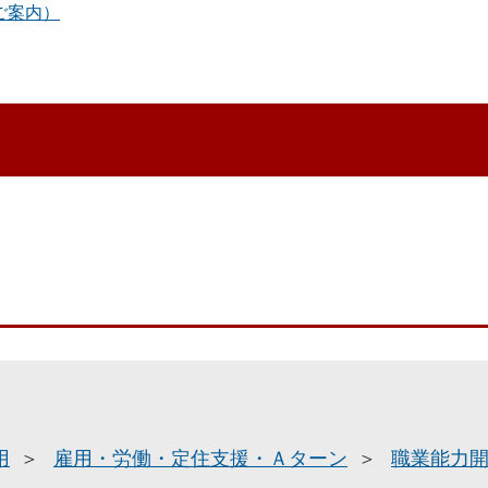
ご案内）
用
雇用・労働・定住支援・Ａターン
職業能力