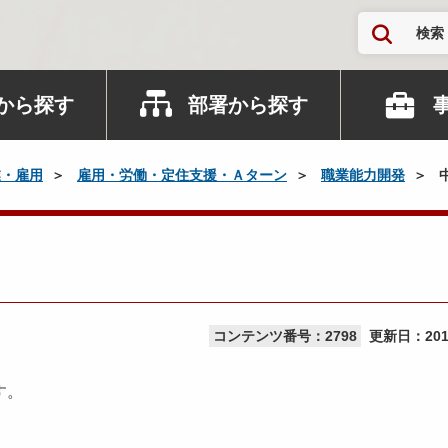
検索
から探す
部署から探す
業・雇用
雇用・労働・定住支援・Ａターン
職業能力開発
コンテンツ番号：2798
更新日：
20
す。