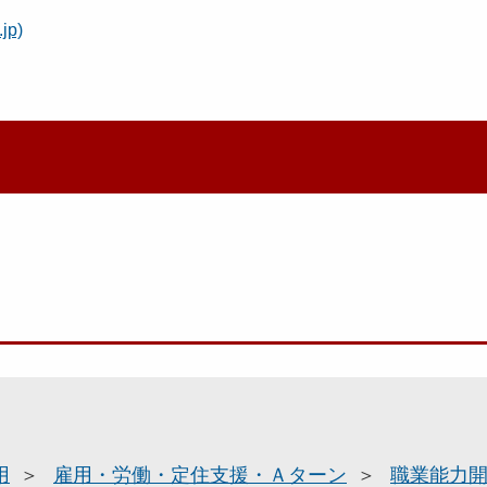
p)
用
雇用・労働・定住支援・Ａターン
職業能力