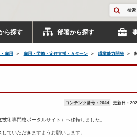
検索
から探す
部署から探す
業・雇用
雇用・労働・定住支援・Ａターン
職業能力開発
コンテンツ番号：2644
更新日：
20
立技術専門校ポータルサイト）へ移転しました。
スしていただきますようお願いします。