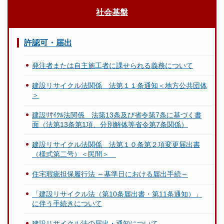
社会基盤
許認可・届出
発注者または自主施工者に課せられる義務について
建設リサイクル法関係 法第１１条通知＜地方公共団体
＞
建設ﾘｻｲｸﾙ法関係 法第13条及び省令第7条に基づく書
面（法第13条第1項、分別解体等省令第7条関係）
建設リサイクル法関係 法第１０条第２項変更届出書
（様式第二号）＜民間＞
住宅瑕疵担保履行法 ～基準日における届出手続～
「建設リサイクル法（第10条届出書・第11条通知）」
に伴う手続きについて
建設リサイクル法の届出・通知について