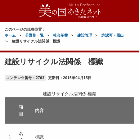
このページの現在位置：
ホーム
分野別一覧
社会基盤
建設管理
許認可・届出
建設リサイクル法関係 標識
建設リサイクル法関係 標識
コンテンツ番号：2763
更新日：
2015年04月15日
建設リサイクル法関係 標識
項
内容
目
名
1
標識