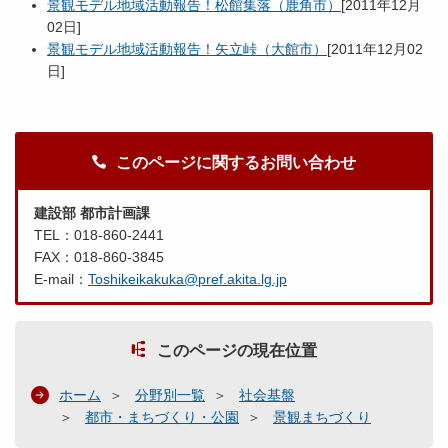
景観モデル地域活動報告！松館集落（鹿角市）
[
2011年12月
02日
]
景観モデル地域活動報告！矢立峠（大館市）
[
2011年12月02
日
]
このページに関するお問い合わせ
建設部 都市計画課
TEL：018-860-2441
FAX：018-860-3845
E-mail：
Toshikeikakuka@pref.akita.lg.jp
このページの現在位置
ホーム
分野別一覧
社会基盤
都市・まちづくり・公園
景観まちづくり