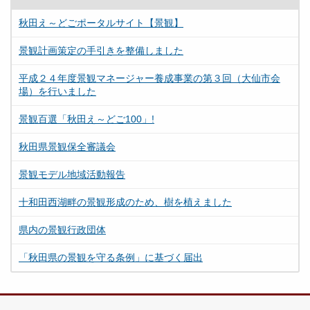
秋田え～どごポータルサイト【景観】
景観計画策定の手引きを整備しました
平成２４年度景観マネージャー養成事業の第３回（大仙市会
場）を行いました
景観百選「秋田え～どご100」!
秋田県景観保全審議会
景観モデル地域活動報告
十和田西湖畔の景観形成のため、樹を植えました
県内の景観行政団体
「秋田県の景観を守る条例」に基づく届出