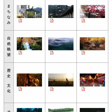
ま
ち
な
み
自
然
眺
望
歴
史
文
化
そ