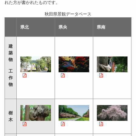
れた方が書かれたものです。
秋田県景観データベース
県北
県央
県南
建
築
物
工
作
物
樹
木