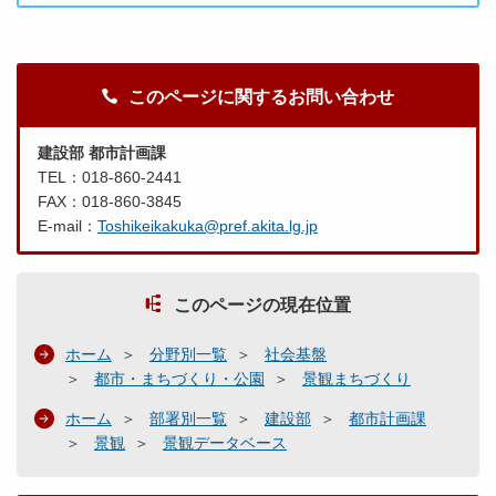
このページに関するお問い合わせ
建設部 都市計画課
TEL：018-860-2441
FAX：018-860-3845
E-mail：
Toshikeikakuka@pref.akita.lg.jp
このページの現在位置
ホーム
分野別一覧
社会基盤
都市・まちづくり・公園
景観まちづくり
ホーム
部署別一覧
建設部
都市計画課
景観
景観データベース