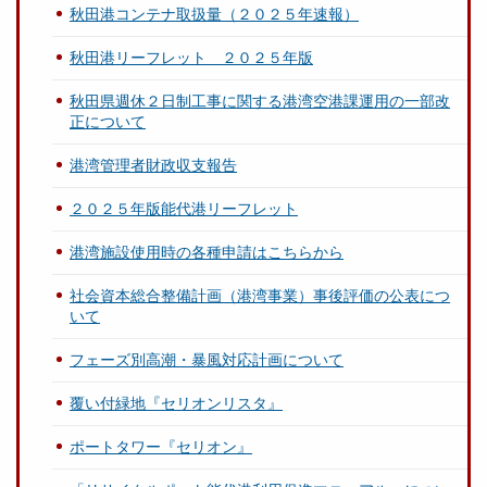
秋田港コンテナ取扱量（２０２５年速報）
秋田港リーフレット ２０２５年版
秋田県週休２日制工事に関する港湾空港課運用の一部改
正について
港湾管理者財政収支報告
２０２５年版能代港リーフレット
港湾施設使用時の各種申請はこちらから
社会資本総合整備計画（港湾事業）事後評価の公表につ
いて
フェーズ別高潮・暴風対応計画について
覆い付緑地『セリオンリスタ』
ポートタワー『セリオン』