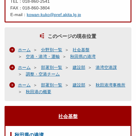
TEL：018-860-2541
FAX：018-860-3804
E-mail：
kowan-kuko@pref.akita.lg.jp
このページの現在位置
ホーム
分野別一覧
社会基盤
空港・港湾・運輸
秋田県の港湾
ホーム
部署別一覧
建設部
港湾空港課
調整・空港チーム
ホーム
部署別一覧
建設部
秋田港湾事務所
秋田港の概要
社会基盤
秋田県の港湾