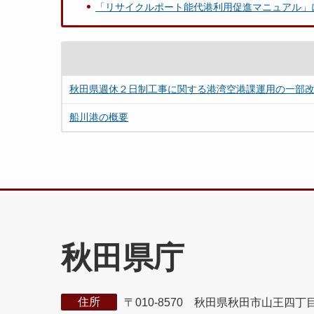
「リサイクルポート能代港利用促進マニュアル」
秋田県週休２日制工事に関する港湾空港課運用の一部
船川港の概要
秋田県庁
住所
〒010-8570 秋田県秋田市山王四丁