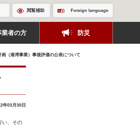
閲覧補助
Foreign language
事業者の方
防災
計画（港湾事業）事後評価の公表について
て
22年03月30日
行い、その