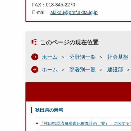
FAX：018-845-2270
E-mail：
akikou@pref.akita.lg.jp
このページの現在位置
ホーム
分野別一覧
社会基盤
ホーム
部署別一覧
建設部
秋田県の港湾
「秋田県港湾脱炭素化推進計画（案）」に関する