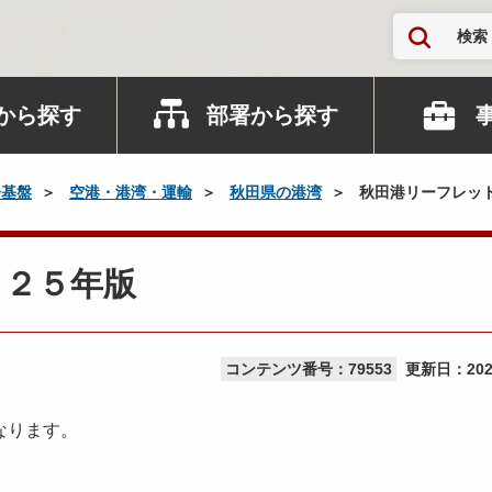
検索
から探す
部署から探す
会基盤
空港・港湾・運輸
秋田県の港湾
秋田港リーフレッ
０２５年版
コンテンツ番号：79553
更新日：
20
なります。