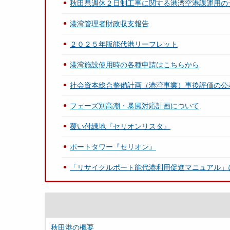
秋田県週休２日制工事に関する港湾空港課運用の
港湾管理者財政収支報告
２０２５年版能代港リーフレット
港湾施設使用時の各種申請はこちらから
社会資本総合整備計画（港湾事業）事後評価の公
フェーズ別高潮・暴風対応計画について
覆い付緑地『セリオンリスタ』
ポートタワー『セリオン』
「リサイクルポート能代港利用促進マニュアル」
秋田港の概要