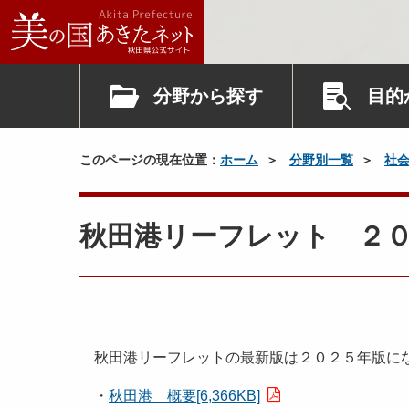
分野から探す
目的
このページの現在位置：
ホーム
分野別一覧
社
秋田港リーフレット ２
秋田港リーフレットの最新版は２０２５年版に
・
秋田港 概要[6,366KB]