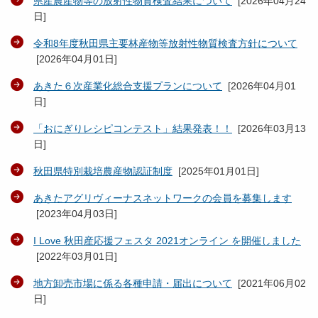
県産農産物等の放射性物質検査結果について
[
2026年04月24
日
]
令和8年度秋田県主要林産物等放射性物質検査方針について
[
2026年04月01日
]
あきた６次産業化総合支援プランについて
[
2026年04月01
日
]
「おにぎりレシピコンテスト」結果発表！！
[
2026年03月13
日
]
秋田県特別栽培農産物認証制度
[
2025年01月01日
]
あきたアグリヴィーナスネットワークの会員を募集します
[
2023年04月03日
]
I Love 秋田産応援フェスタ 2021オンライン を開催しました
[
2022年03月01日
]
地方卸売市場に係る各種申請・届出について
[
2021年06月02
日
]