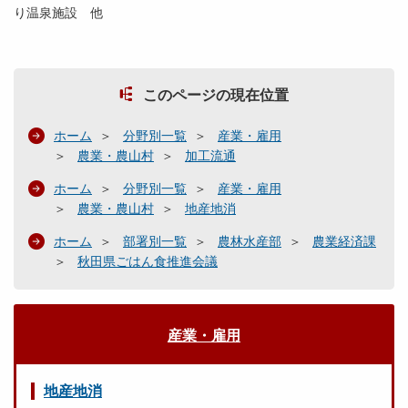
り温泉施設 他
このページの現在位置
ホーム
分野別一覧
産業・雇用
農業・農山村
加工流通
ホーム
分野別一覧
産業・雇用
農業・農山村
地産地消
ホーム
部署別一覧
農林水産部
農業経済課
秋田県ごはん食推進会議
産業・雇用
地産地消