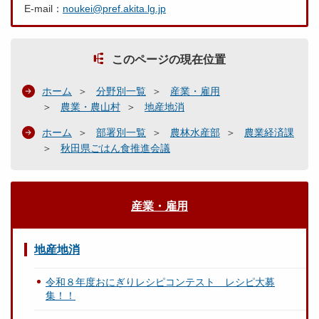
E-mail：
noukei@pref.akita.lg.jp
このページの現在位置
ホーム
分野別一覧
産業・雇用
農業・農山村
地産地消
ホーム
部署別一覧
農林水産部
農業経済課
秋田県ごはん食推進会議
産業・雇用
地産地消
令和８年度おにぎりレシピコンテスト レシピ大募
集！！