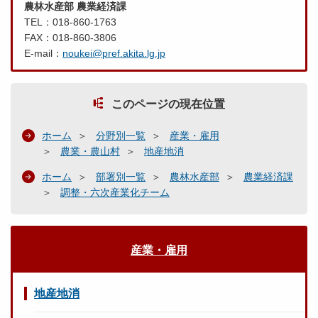
農林水産部 農業経済課
TEL：018-860-1763
FAX：018-860-3806
E-mail：
noukei@pref.akita.lg.jp
このページの現在位置
ホーム
分野別一覧
産業・雇用
農業・農山村
地産地消
ホーム
部署別一覧
農林水産部
農業経済課
調整・六次産業化チーム
産業・雇用
地産地消