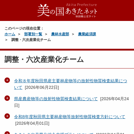
このページの現在位置：
ホーム
部署別一覧
農林水産部
農業経済課
調整・六次産業化チーム
調整・六次産業化チーム
令和８年度秋田県産主要林産物等の放射性物質検査結果につ
いて
[
2026年06月22日
]
県産農産物等の放射性物質検査結果について
[
2026年04月24
日
]
令和8年度秋田県主要林産物等放射性物質検査方針について
[
2026年04月01日
]