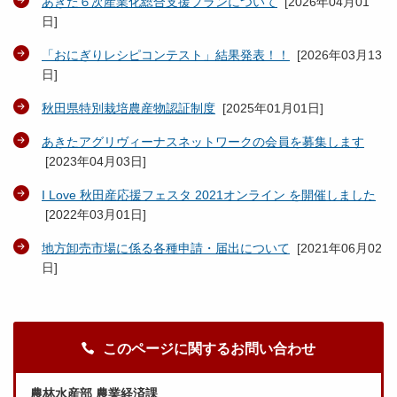
あきた６次産業化総合支援プランについて
[
2026年04月01
日
]
「おにぎりレシピコンテスト」結果発表！！
[
2026年03月13
日
]
秋田県特別栽培農産物認証制度
[
2025年01月01日
]
あきたアグリヴィーナスネットワークの会員を募集します
[
2023年04月03日
]
I Love 秋田産応援フェスタ 2021オンライン を開催しました
[
2022年03月01日
]
地方卸売市場に係る各種申請・届出について
[
2021年06月02
日
]
このページに関するお問い合わせ
農林水産部 農業経済課