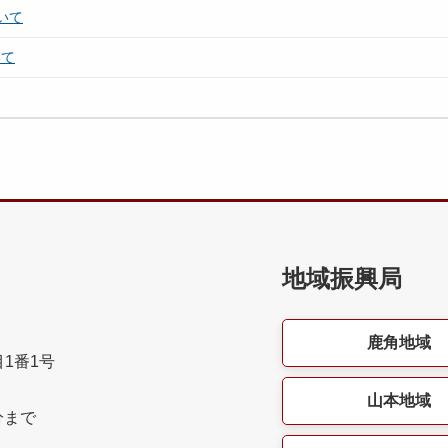
いて
いて
地域振興局
鹿角地域
目1番1号
山本地域
分まで