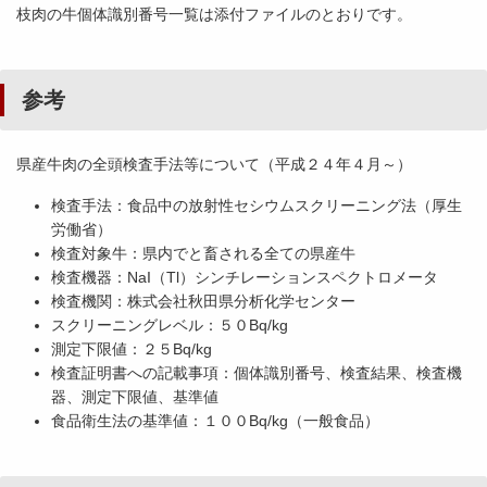
枝肉の牛個体識別番号一覧は添付ファイルのとおりです。
参考
県産牛肉の全頭検査手法等について（平成２４年４月～）
検査手法：食品中の放射性セシウムスクリーニング法（厚生
労働省）
検査対象牛：県内でと畜される全ての県産牛
検査機器：NaI（Tl）シンチレーションスペクトロメータ
検査機関：株式会社秋田県分析化学センター
スクリーニングレベル：５０Bq/kg
測定下限値：２５Bq/kg
検査証明書への記載事項：個体識別番号、検査結果、検査機
器、測定下限値、基準値
食品衛生法の基準値：１００Bq/kg（一般食品）