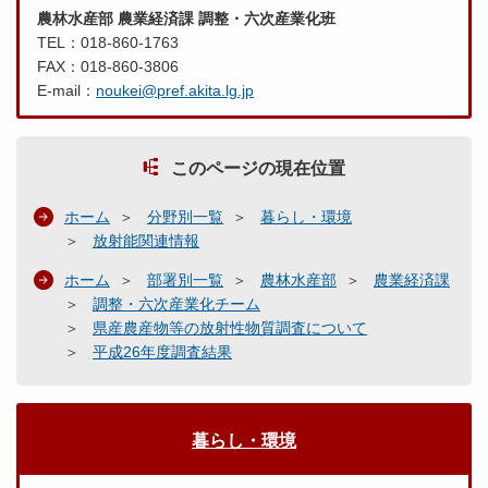
農林水産部 農業経済課 調整・六次産業化班
TEL：018-860-1763
FAX：018-860-3806
E-mail：
noukei@pref.akita.lg.jp
このページの現在位置
ホーム
分野別一覧
暮らし・環境
放射能関連情報
ホーム
部署別一覧
農林水産部
農業経済課
調整・六次産業化チーム
県産農産物等の放射性物質調査について
平成26年度調査結果
暮らし・環境