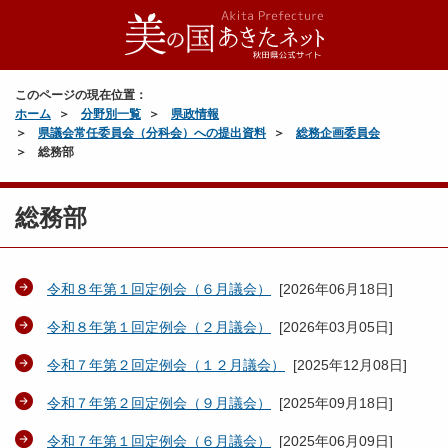
このページの現在位置：
ホーム
分野別一覧
県政情報
県議会常任委員会（分科会）への提出資料
総務企画委員会
総務部
総務部
令和８年第１回定例会（６月議会）
[
2026年06月18日
]
令和８年第１回定例会（２月議会）
[
2026年03月05日
]
令和７年第２回定例会（１２月議会）
[
2025年12月08日
]
令和７年第２回定例会（９月議会）
[
2025年09月18日
]
令和７年第１回定例会（６月議会）
[
2025年06月09日
]