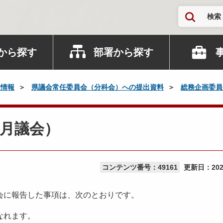
検索
から探す
部署から探す
政情報
県議会常任委員会（分科会）への提出資料
総務企画委員
月議会）
コンテンツ番号：49161
更新日：
20
会に報告した事項は、次のとおりです。
なれます。