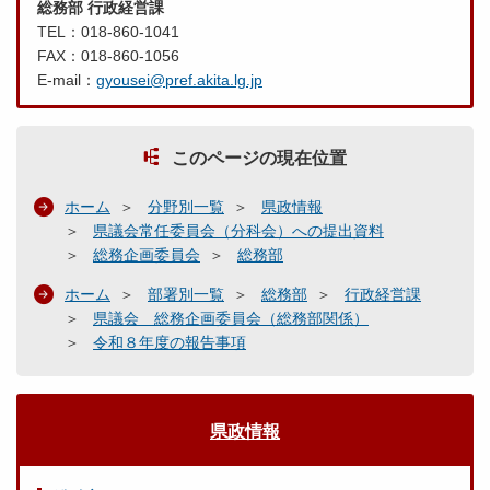
総務部 行政経営課
TEL：018-860-1041
FAX：018-860-1056
E-mail：
gyousei@pref.akita.lg.jp
このページの現在位置
ホーム
分野別一覧
県政情報
県議会常任委員会（分科会）への提出資料
総務企画委員会
総務部
ホーム
部署別一覧
総務部
行政経営課
県議会 総務企画委員会（総務部関係）
令和８年度の報告事項
県政情報