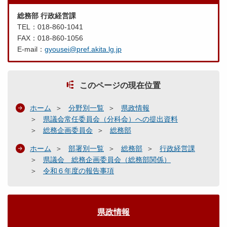
総務部 行政経営課
TEL：018-860-1041
FAX：018-860-1056
E-mail：
gyousei@pref.akita.lg.jp
このページの現在位置
ホーム
分野別一覧
県政情報
県議会常任委員会（分科会）への提出資料
総務企画委員会
総務部
ホーム
部署別一覧
総務部
行政経営課
県議会 総務企画委員会（総務部関係）
令和６年度の報告事項
県政情報