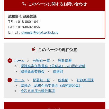
このページに関するお問い合わせ
総務部 行政経営課
TEL：018-860-1041
FAX：018-860-1056
E-mail：
gyousei@pref.akita.lg.jp
このページの現在位置
ホーム
分野別一覧
県政情報
県議会常任委員会（分科会）への提出資料
総務企画委員会
総務部
ホーム
部署別一覧
総務部
行政経営課
県議会 総務企画委員会（総務部関係）
令和５年度の報告事項