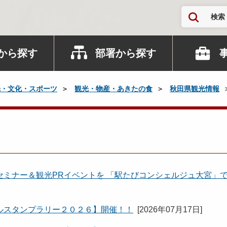
検索
から探す
部署から探す
光・文化・スポーツ
観光・物産・あきたの食
秋田県観光情報
ア
ミナー＆観光PRイベントを 「駅たびコンシェルジュ大宮」
ルスタンプラリー２０２６】開催！！
[
2026年07月17日
]