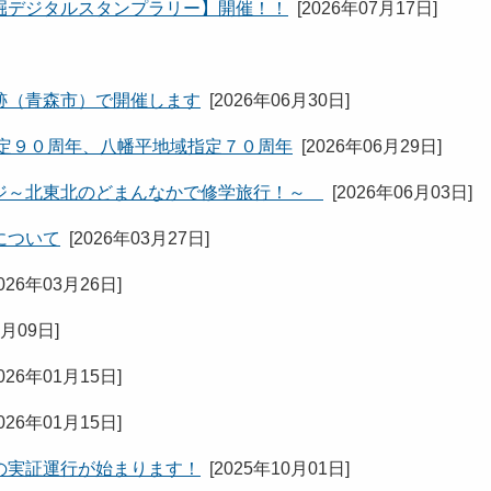
掘デジタルスタンプラリー】開催！！
[
2026年07月17日
]
跡（青森市）で開催します
[
2026年06月30日
]
定９０周年、八幡平地域指定７０周年
[
2026年06月29日
]
ジ～北東北のどまんなかで修学旅行！～
[
2026年06月03日
]
について
[
2026年03月27日
]
026年03月26日
]
3月09日
]
026年01月15日
]
026年01月15日
]
の実証運行が始まります！
[
2025年10月01日
]