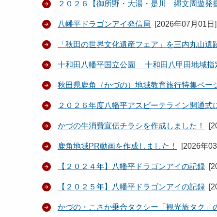
２０２６【御所野・大湯・是川 縄文周遊発
八幡平ドラゴンアイ発信局
[
2026年07月01日
]
「秋田の世界文化遺産フェア」を三内丸山遺
十和田八幡平国立公園 十和田八甲田地域指
秋田県鹿角（かづの）地域教育旅行特集ペー
２０２６年度八幡平アスピーテライン開通式
かづの牛消費宣伝チラシを作成しました！
[
2
鹿角地域PR動画を作成しました！
[
2026年0
【２０２４年】八幡平ドラゴンアイの記録
[
2
【２０２５年】八幡平ドラゴンアイの記録
[
2
かづの・こさか乗合タクシー「観光旅タク」