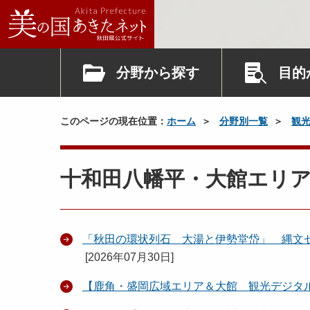
分野から探す
目的
このページの現在位置：
ホーム
分野別一覧
観
十和田八幡平・大館エリ
「秋田の環状列石 大湯と伊勢堂岱」 縄文セ
[
2026年07月30日
]
【鹿角・盛岡広域エリア＆大館 観光デジタ