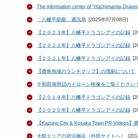
The information center of "Hachimantai Drago
「八幡平龍眼」通訊局
[
2025年07月08日
]
【２０２３年】八幡平ドラゴンアイの記録
[
2
【２０２２年】八幡平ドラゴンアイの記録
[
2
【２０２１年】八幡平ドラゴンアイの記録
[
2
【鹿角地域のランチマップ】の増刷について
十和田湖周辺のドローン映像をご覧ください
【２０１９年】八幡平ドラゴンアイの記録
[
2
【２０２０年】八幡平ドラゴンアイの記録
[
2
【Kazuno City & Kosaka Town P
大館エリアの宿泊施設（外部サイトへ）
[
20