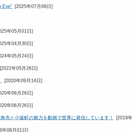
n Eye"
[
2025年07月08日
]
025年05月01日
]
025年04月30日
]
024年05月24日
]
[
2022年05月26日
]
！
[
2020年09月14日
]
020年06月26日
]
020年06月26日
]
R Videos】鹿角市と小坂町の魅力を動画で世界に発信しています！
[
2019
18年08月01日
]