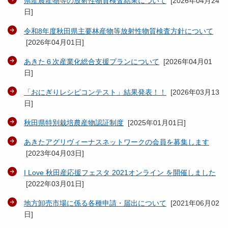
県産農産物等の放射性物質検査結果について
[
2026年04月24
日
]
令和8年度秋田県主要林産物等放射性物質検査方針について
[
2026年04月01日
]
あきた６次産業化総合支援プランについて
[
2026年04月01
日
]
「おにぎりレシピコンテスト」結果発表！！
[
2026年03月13
日
]
秋田県特別栽培農産物認証制度
[
2025年01月01日
]
あきたアグリヴィーナスネットワークの会員を募集します
[
2023年04月03日
]
I Love 秋田産応援フェスタ 2021オンライン を開催しました
[
2022年03月01日
]
地方卸売市場に係る各種申請・届出について
[
2021年06月02
日
]