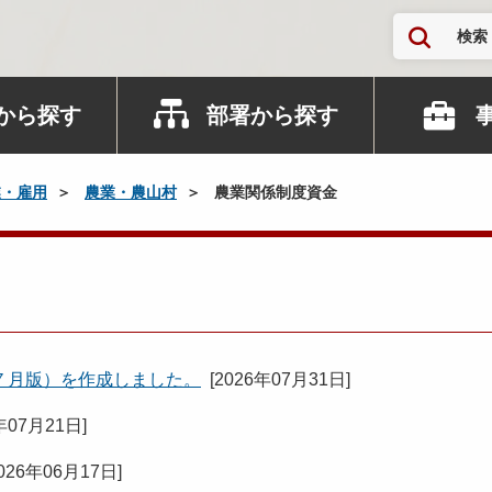
検索
から探す
部署から探す
業・雇用
農業・農山村
農業関係制度資金
７月版）を作成しました。
[
2026年07月31日
]
年07月21日
]
026年06月17日
]