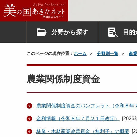
分野から探す
目的
このページの現在位置：
ホーム
分野別一覧
産
農業関係制度資金
農業関係制度資金のパンフレット（令和８年
金利情報（令和８年７月２１日改定）
[
2026
林業・木材産業改善資金（無利子）の概要
[
2