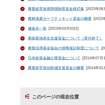
農業経営改善関係制度資金様式集
[
2023年06
農林漁業セーフティネット資金の概要
[
2023
連絡先一覧
[
2023年04月03日
]
果樹産地再生支援資金について（受付終了）
農業信用基金協会の債務保証制度について
[
2
日本政策金融公庫資金について
[
2014年07月
農業経営負担軽減支援資金の概要
[
2014年02
このページの現在位置