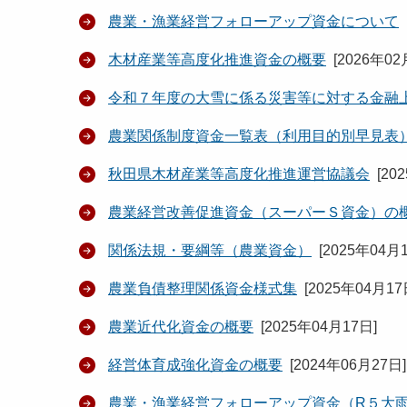
農業・漁業経営フォローアップ資金について
木材産業等高度化推進資金の概要
[
2026年02
令和７年度の大雪に係る災害等に対する金融
農業関係制度資金一覧表（利用目的別早見表
秋田県木材産業等高度化推進運営協議会
[
20
農業経営改善促進資金（スーパーＳ資金）の
関係法規・要綱等（農業資金）
[
2025年04月
農業負債整理関係資金様式集
[
2025年04月1
農業近代化資金の概要
[
2025年04月17日
]
経営体育成強化資金の概要
[
2024年06月27日
]
農業・漁業経営フォローアップ資金（R５大