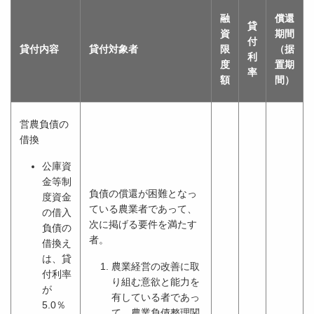
融
償還
貸
資
期間
付
貸付内容
貸付対象者
限
（据
利
度
置期
率
額
間）
営農負債の
借換
公庫資
金等制
負債の償還が困難となっ
度資金
ている農業者であって、
の借入
次に掲げる要件を満たす
負債の
者。
借換え
は、貸
農業経営の改善に取
付利率
り組む意欲と能力を
が
有している者であっ
5.0％
て、農業負債整理関