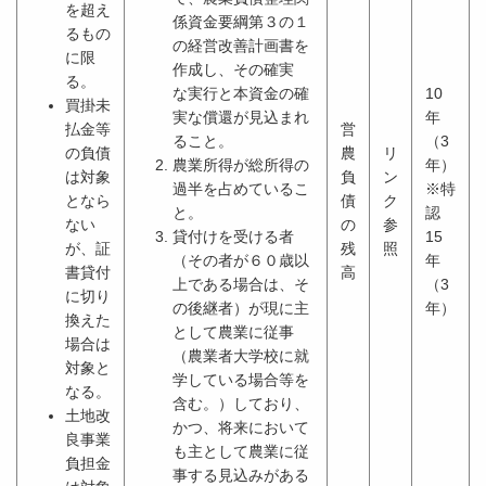
を超え
係資金要綱第３の１
るもの
の経営改善計画書を
に限
作成し、その確実
る。
な実行と本資金の確
10
買掛未
実な償還が見込まれ
年
払金等
営
ること。
（3
の負債
農
リ
農業所得が総所得の
年）
は対象
負
ン
過半を占めているこ
※特
となら
債
ク
と。
認
ない
の
参
貸付けを受ける者
15
が、証
残
照
（その者が６０歳以
年
書貸付
高
上である場合は、そ
（3
に切り
の後継者）が現に主
年）
換えた
として農業に従事
場合は
（農業者大学校に就
対象と
学している場合等を
なる。
含む。）しており、
土地改
かつ、将来において
良事業
も主として農業に従
負担金
事する見込みがある