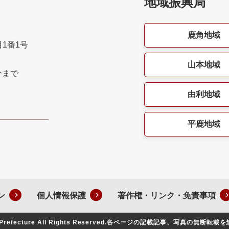
地域振興局
鹿角地域
目1番1号
山本地域
分まで
由利地域
平鹿地域
ン
個人情報保護
著作権・リンク・免責事項
Prefecture All Rights Reserved.
各ページの記載記事、写真の無断転載を