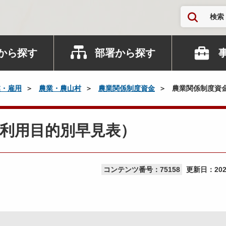
検索
から探す
部署から探す
業・雇用
農業・農山村
農業関係制度資金
農業関係制度資
利用目的別早見表）
コンテンツ番号：75158
更新日：
20