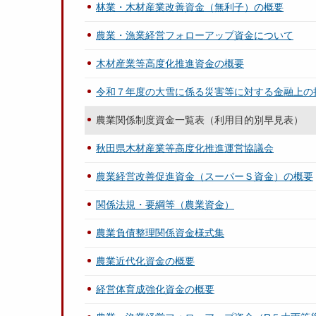
林業・木材産業改善資金（無利子）の概要
農業・漁業経営フォローアップ資金について
木材産業等高度化推進資金の概要
令和７年度の大雪に係る災害等に対する金融上の
農業関係制度資金一覧表（利用目的別早見表）
秋田県木材産業等高度化推進運営協議会
農業経営改善促進資金（スーパーＳ資金）の概要
関係法規・要綱等（農業資金）
農業負債整理関係資金様式集
農業近代化資金の概要
経営体育成強化資金の概要