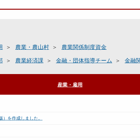
用
農業・農山村
農業関係制度資金
部
農業経済課
金融・団体指導チーム
金融
産業・雇用
版）を作成しました。