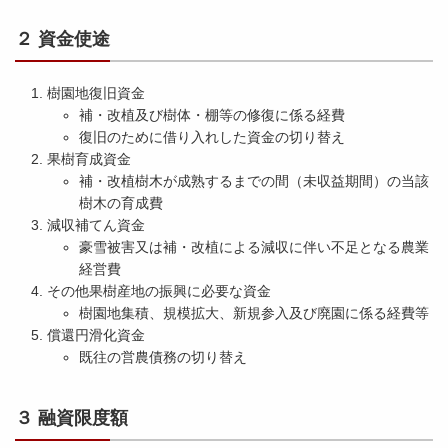
２ 資金使途
樹園地復旧資金
補・改植及び樹体・棚等の修復に係る経費
復旧のために借り入れした資金の切り替え
果樹育成資金
補・改植樹木が成熟するまでの間（未収益期間）の当該
樹木の育成費
減収補てん資金
豪雪被害又は補・改植による減収に伴い不足となる農業
経営費
その他果樹産地の振興に必要な資金
樹園地集積、規模拡大、新規参入及び廃園に係る経費等
償還円滑化資金
既往の営農債務の切り替え
３ 融資限度額