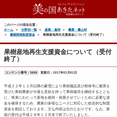
このページの現在位置：
ホーム
分野別一覧
産業・雇用
農業・農山村
農業関係制度資金
果樹産地再生支援資金について（受付終了）
果樹産地再生支援資金について（受付
終了）
コンテンツ番号：5668
更新日：
2017年01月01日
平成２２年１２月以降の豪雪により果樹施設及び樹体等に被害を
受けた果樹農家が今後も意欲を持って果樹栽培を継続するととも
に、将来にわたって産地を維持・発展させていくために必要な資
金を確保するため、農家の多様なニーズに対応した総合的な制度
資金を創設しております。主な内容は次のとおりです。なお、新
規の受付は平成２８年１２月末で終了いたしました。