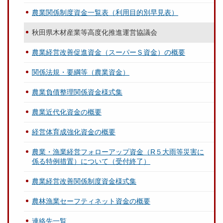
農業関係制度資金一覧表（利用目的別早見表）
秋田県木材産業等高度化推進運営協議会
農業経営改善促進資金（スーパーＳ資金）の概要
関係法規・要綱等（農業資金）
農業負債整理関係資金様式集
農業近代化資金の概要
経営体育成強化資金の概要
農業・漁業経営フォローアップ資金（R５大雨等災害に
係る特例措置）について（受付終了）
農業経営改善関係制度資金様式集
農林漁業セーフティネット資金の概要
連絡先一覧