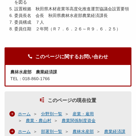
を図る
設置根拠 秋田県木材産業等高度化推進運営協議会設置要領
委員長名 会長 秋田県農林水産部農業経済課長
委員構成 ７人
委員任期 ２年間（Ｒ７．６．２６～Ｒ９．６．２５）
このページに関するお問い合わせ
農林水産部 農業経済課
TEL：018-860-1766
このページの現在位置
ホーム
分野別一覧
産業・雇用
農業・農山村
農業関係制度資金
ホーム
部署別一覧
農林水産部
農業経済課