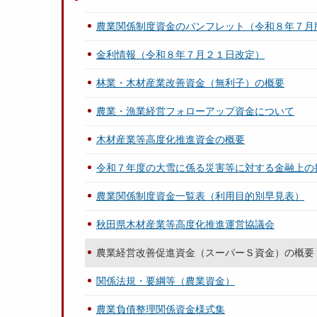
農業関係制度資金のパンフレット（令和８年７月
金利情報（令和８年７月２１日改定）
林業・木材産業改善資金（無利子）の概要
農業・漁業経営フォローアップ資金について
木材産業等高度化推進資金の概要
令和７年度の大雪に係る災害等に対する金融上の
農業関係制度資金一覧表（利用目的別早見表）
秋田県木材産業等高度化推進運営協議会
農業経営改善促進資金（スーパーＳ資金）の概要
関係法規・要綱等（農業資金）
農業負債整理関係資金様式集