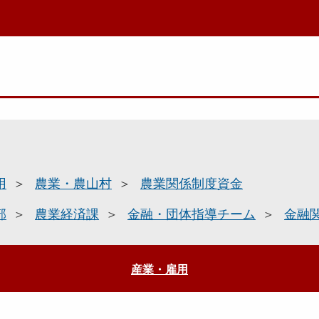
用
農業・農山村
農業関係制度資金
部
農業経済課
金融・団体指導チーム
金融
産業・雇用