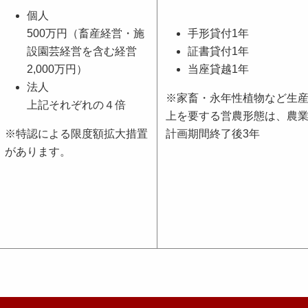
個人
500万円（畜産経営・施
手形貸付1年
設園芸経営を含む経営
証書貸付1年
2
,
000万円）
当座貸越1年
法人
※家畜・永年性植物など生産
上記それぞれの４倍
上を要する営農形態は、農
※特認による限度額拡大措置
計画期間終了後3年
があります。