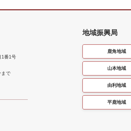
地域振興局
鹿角地域
目1番1号
山本地域
分まで
由利地域
平鹿地域