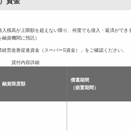
Ｓ）資金
入残高が上限額を超えない限り、何度でも借入・返済ができ
を融資機関に預託）
業経営改善促進資金（スーパーS資金）」をご確認ください。
貸付内容詳細
償還期間
融資限度額
（据置期間）