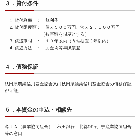
３．貸付条件
貸付利率 ： 無利子
貸付限度額： 個人５００万円、法人２，５００万円
（被害額を限度とする）
償還期限 ： １０年以内（うち据置３年以内）
償還方法 ： 元金均等年賦償還
４．債務保証
秋田県農業信用基金協会又は秋田県漁業信用基金協会の債務保証
が可能。
５．本資金の申込・相談先
各ＪＡ（農業協同組合）、秋田銀行、北都銀行、県漁業協同組合
等の窓口