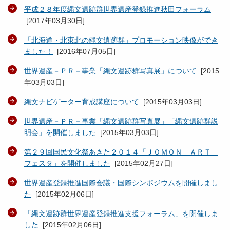
平成２８年度縄文遺跡群世界遺産登録推進秋田フォーラム
[
2017年03月30日
]
「北海道・北東北の縄文遺跡群」プロモーション映像ができ
ました！
[
2016年07月05日
]
世界遺産－ＰＲ－事業「縄文遺跡群写真展」について
[
2015
年03月03日
]
縄文ナビゲーター育成講座について
[
2015年03月03日
]
世界遺産－ＰＲ－事業「縄文遺跡群写真展」「縄文遺跡群説
明会」を開催しました
[
2015年03月03日
]
第２９回国民文化祭あきた２０１４「ＪＯＭＯＮ ＡＲＴ
フェスタ」を開催しました
[
2015年02月27日
]
世界遺産登録推進国際会議・国際シンポジウムを開催しまし
た
[
2015年02月06日
]
「縄文遺跡群世界遺産登録推進支援フォーラム」を開催しま
した
[
2015年02月06日
]