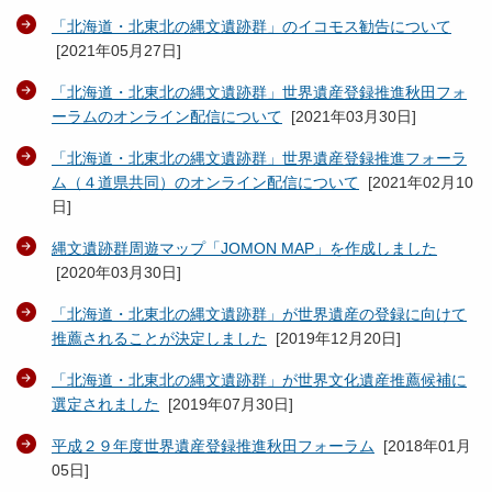
「北海道・北東北の縄文遺跡群」のイコモス勧告について
[
2021年05月27日
]
「北海道・北東北の縄文遺跡群」世界遺産登録推進秋田フォ
ーラムのオンライン配信について
[
2021年03月30日
]
「北海道・北東北の縄文遺跡群」世界遺産登録推進フォーラ
ム（４道県共同）のオンライン配信について
[
2021年02月10
日
]
縄文遺跡群周遊マップ「JOMON MAP」を作成しました
[
2020年03月30日
]
「北海道・北東北の縄文遺跡群」が世界遺産の登録に向けて
推薦されることが決定しました
[
2019年12月20日
]
「北海道・北東北の縄文遺跡群」が世界文化遺産推薦候補に
選定されました
[
2019年07月30日
]
平成２９年度世界遺産登録推進秋田フォーラム
[
2018年01月
05日
]