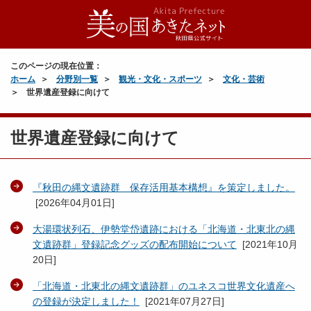
このページの現在位置：
ホーム
分野別一覧
観光・文化・スポーツ
文化・芸術
世界遺産登録に向けて
世界遺産登録に向けて
『秋田の縄文遺跡群 保存活用基本構想』を策定しました。
[
2026年04月01日
]
大湯環状列石、伊勢堂岱遺跡における「北海道・北東北の縄
文遺跡群」登録記念グッズの配布開始について
[
2021年10月
20日
]
「北海道・北東北の縄文遺跡群」のユネスコ世界文化遺産へ
の登録が決定しました！
[
2021年07月27日
]