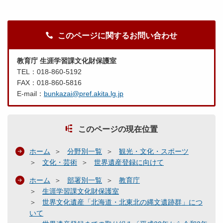
このページに関するお問い合わせ
教育庁 生涯学習課文化財保護室
TEL：018-860-5192
FAX：018-860-5816
E-mail：
bunkazai@pref.akita.lg.jp
このページの現在位置
ホーム
分野別一覧
観光・文化・スポーツ
文化・芸術
世界遺産登録に向けて
ホーム
部署別一覧
教育庁
生涯学習課文化財保護室
世界文化遺産「北海道・北東北の縄文遺跡群」につ
いて