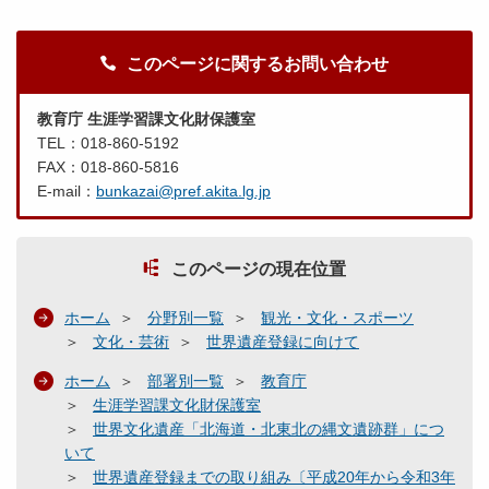
このページに関するお問い合わせ
教育庁 生涯学習課文化財保護室
TEL：018-860-5192
FAX：018-860-5816
E-mail：
bunkazai@pref.akita.lg.jp
このページの現在位置
ホーム
分野別一覧
観光・文化・スポーツ
文化・芸術
世界遺産登録に向けて
ホーム
部署別一覧
教育庁
生涯学習課文化財保護室
世界文化遺産「北海道・北東北の縄文遺跡群」につ
いて
世界遺産登録までの取り組み〔平成20年から令和3年