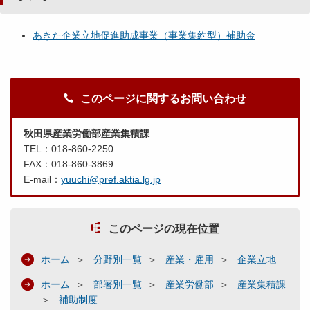
あきた企業立地促進助成事業（事業集約型）補助金
このページに関するお問い合わせ
秋田県産業労働部産業集積課
TEL：018-860-2250
FAX：018-860-3869
E-mail：
yuuchi@pref.aktia.lg.jp
このページの現在位置
ホーム
分野別一覧
産業・雇用
企業立地
ホーム
部署別一覧
産業労働部
産業集積課
補助制度