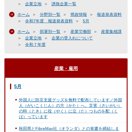
企業立地
誘致企業一覧
ホーム
分野別一覧
県政情報
報道発表資料
令和7年度 報道発表資料
5月
ホーム
部署別一覧
産業労働部
産業集積課
企業立地
企業の受入れについて
令和７年度
産業・雇用
5月
外国人に防災支援グッズを無料で配布しています／外国
人（がいこくじん）の方（かた）へ。災害（さいがい）
の時（とき）に役（やく）に立（た）つものを配（く
ば）っています
秋田県とFibreMax社（オランダ）との覚書を締結しま