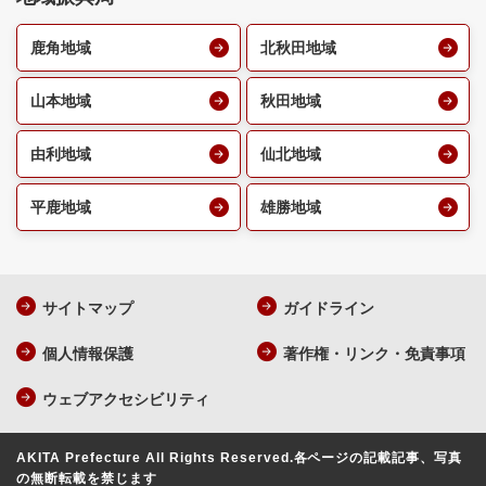
鹿角地域
北秋田地域
山本地域
秋田地域
由利地域
仙北地域
平鹿地域
雄勝地域
サイトマップ
ガイドライン
個人情報保護
著作権・リンク・免責事項
ウェブアクセシビリティ
AKITA Prefecture All Rights Reserved.
各ページの記載記事、写真
の無断転載を禁じます