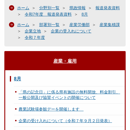
ホーム
分野別一覧
県政情報
報道発表資料
令和7年度 報道発表資料
8月
ホーム
部署別一覧
産業労働部
産業集積課
企業立地
企業の受入れについて
令和７年度
産業・雇用
8月
「県の記念日」に係る県有施設の無料開放、料金割引、
一般公開及び協賛イベントの開催について
農業試験場参観デーを開催します
企業の受け入れについて（令和７年９月２日発表）