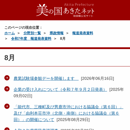
このページの現在位置：
ホーム
分野別一覧
県政情報
報道発表資料
令和7年度 報道発表資料
8月
8月
農業試験場参観デーを開催します
[
2026年06月16日
]
企業の受け入れについて（令和７年９月２日発表）
[
2025年
09月02日
]
「能代市、三種町及び男鹿市沖における協議会（第６回）」
及び「由利本荘市沖（北側・南側）における協議会（第６
回）」の開催について
[
2025年08月29日
]